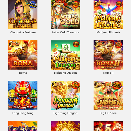
Cleopatra Fortune
Aztec Gold Treasure
Mahjong Phoenix
Roma
Mahjong Dragon
Roma II
Long Long Long
Lightning Dragon
Big Cai Shen