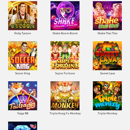
Ricky Tycoon
Shake Boom Boom
Shake Thai Thai
Soccer King
Super Fortune
Sweet Lava
Taiga 88
Triple Kung Fu Monkey
Triple Monkey