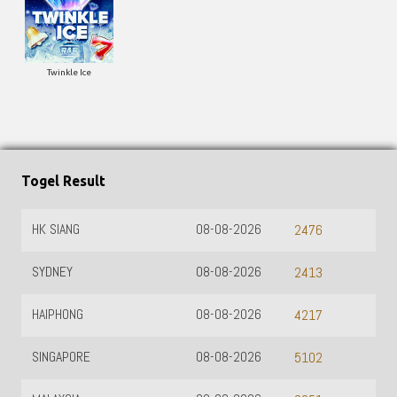
Twinkle Ice
Togel Result
HK SIANG
08-08-2026
2476
SYDNEY
08-08-2026
2413
HAIPHONG
08-08-2026
4217
SINGAPORE
08-08-2026
5102