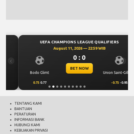
UEFA CHAMPIONS LEAGUE QUALIFIERS
August 11, 2026 — 22:59 WIB
0 : 0
Previous
Next
BET NOW
Bodo Glimt
Union Saint-Gilloise
0.75
0.77
-0.75
-0.95
TENTANG KAMI
BANTUAN
PERATURAN
INFORMASI BANK
HUBUNGI KAMI
KEBIJAKAN PRIVASI