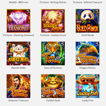
Wealth - 88 Drum
Fortune - Rolling Riches
Fortune - Infinite Treasure
Fortune - Dazzling Diamond
Fortune - Golden Drum
Gold Panda
Maneki Neko
Eyes of Fortune
Dragon Riches
Emperor Treasure
Golden Toad
Lucky Fish