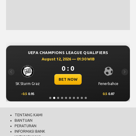
UEFA CHAMPIONS LEAGUE QUALIFIERS
August 12, 2026 — 01:30 WIB
0 : 0
Previous
Next
BET NOW
SK Sturm Graz
Fenerbahce
-0.5
0.95
0.5
0.87
TENTANG KAMI
BANTUAN
PERATURAN
INFORMASI BANK