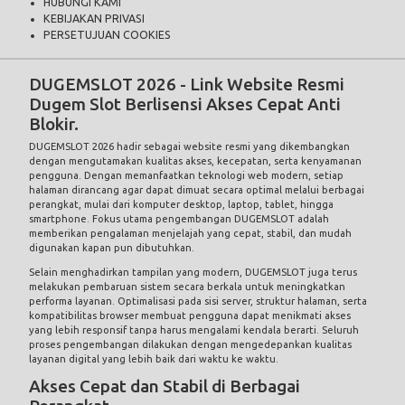
HUBUNGI KAMI
KEBIJAKAN PRIVASI
PERSETUJUAN COOKIES
DUGEMSLOT 2026 - Link Website Resmi
Dugem Slot Berlisensi Akses Cepat Anti
Blokir.
DUGEMSLOT 2026 hadir sebagai website resmi yang dikembangkan
dengan mengutamakan kualitas akses, kecepatan, serta kenyamanan
pengguna. Dengan memanfaatkan teknologi web modern, setiap
halaman dirancang agar dapat dimuat secara optimal melalui berbagai
perangkat, mulai dari komputer desktop, laptop, tablet, hingga
smartphone. Fokus utama pengembangan DUGEMSLOT adalah
memberikan pengalaman menjelajah yang cepat, stabil, dan mudah
digunakan kapan pun dibutuhkan.
Selain menghadirkan tampilan yang modern, DUGEMSLOT juga terus
melakukan pembaruan sistem secara berkala untuk meningkatkan
performa layanan. Optimalisasi pada sisi server, struktur halaman, serta
kompatibilitas browser membuat pengguna dapat menikmati akses
yang lebih responsif tanpa harus mengalami kendala berarti. Seluruh
proses pengembangan dilakukan dengan mengedepankan kualitas
layanan digital yang lebih baik dari waktu ke waktu.
Akses Cepat dan Stabil di Berbagai