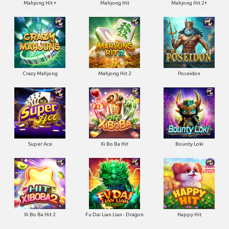
Mahjong Hit +
Mahjong Hit
Mahjong Hit 2+
Crazy Mahjong
Mahjong Hit 2
Poseidon
Super Ace
Xi Bo Ba Hit
Bounty Loki
Xi Bo Ba Hit 2
Fu Dai Lian Lian - Dragon
Happy Hit