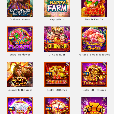
Outlawed Heroes
Happy Farm
Duo Fu Duo Cai
Lucky - 88 Flower
Ji Xiang Ru Yi
Fortune - Blooming Riches
Journey to the West
Lucky - 88 Riches
Lucky - 88 Treasures