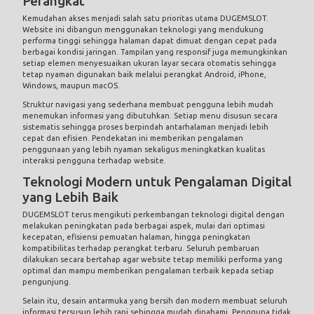
Perangkat
Kemudahan akses menjadi salah satu prioritas utama DUGEMSLOT.
Website ini dibangun menggunakan teknologi yang mendukung
performa tinggi sehingga halaman dapat dimuat dengan cepat pada
berbagai kondisi jaringan. Tampilan yang responsif juga memungkinkan
setiap elemen menyesuaikan ukuran layar secara otomatis sehingga
tetap nyaman digunakan baik melalui perangkat Android, iPhone,
Windows, maupun macOS.
Struktur navigasi yang sederhana membuat pengguna lebih mudah
menemukan informasi yang dibutuhkan. Setiap menu disusun secara
sistematis sehingga proses berpindah antarhalaman menjadi lebih
cepat dan efisien. Pendekatan ini memberikan pengalaman
penggunaan yang lebih nyaman sekaligus meningkatkan kualitas
interaksi pengguna terhadap website.
Teknologi Modern untuk Pengalaman Digital
yang Lebih Baik
DUGEMSLOT terus mengikuti perkembangan teknologi digital dengan
melakukan peningkatan pada berbagai aspek, mulai dari optimasi
kecepatan, efisiensi pemuatan halaman, hingga peningkatan
kompatibilitas terhadap perangkat terbaru. Seluruh pembaruan
dilakukan secara bertahap agar website tetap memiliki performa yang
optimal dan mampu memberikan pengalaman terbaik kepada setiap
pengunjung.
Selain itu, desain antarmuka yang bersih dan modern membuat seluruh
informasi tersusun lebih rapi sehingga mudah dipahami. Pengguna tidak