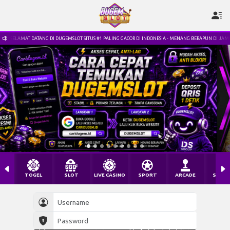
nf****oq Berhasil Withdraw Rp 9.953.000,00
SELAMAT DATANG DI DUGEMSLOT SITUS #1 PALING GACOR DI INDONESIA - MENANG BERAPUN DI JAMIN 
TOGEL
SLOT
LIVE CASINO
SPORT
ARCADE
SABU