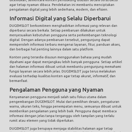
agar tetap nyaman dibaca. Pendekatan ini membantu menciptakan
pengalaman digital yang lebih sederhana, modern, dan efisien.
Informasi Digital yang Selalu Diperbarui
DUGEMSLOT berkomitmen menghadirkan informasi yang relevan dan
diperbarui secara berkala. Setiap pembaruan dilakukan untuk
menyesuaikan kebutuhan pengguna serta perkembangan teknologi
digital. Dengan adanya pembaruan tersebut, pengunjung dapat
memperoleh informasi terbaru mengenai layanan, fitur, panduan akses,
dan berbagai hal penting lainnya dalam satu platform.
Konten yang tersedia disusun menggunakan bahasa yang mudah
dipahami agar dapat menjangkau lebih banyak pengguna. Setiap artikel
dan halaman informasi dibuat untuk membantu pengunjung memahami
fungsi layanan secara lebih jelas. DUGEMSLOT juga terus melakukan
evaluasi terhadap kualitas konten agar tetap akurat, informatif, dan
bermanfaat.
Pengalaman Pengguna yang Nyaman
Kenyamanan pengguna menjadi salah satu fokus utama dalam
pengembangan DUGEMSLOT. Mulai dari pemilihan desain, pengaturan
warna, ukuran teks, hingga penempatan menu, semuanya dibuat untuk
memberikan pengalaman yang lebih baik. Pengguna dapat membaca
informasi dengan jelas tanpa terganggu oleh tampilan yang terlalu
rumit atau elemen yang tidak diperlukan.
DUGEMSLOT juga berupaya menjaga stabilitas halaman agar tetap