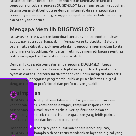
Dukungan lintas perangkat ini memberikan keleluasaan kepada
pengguna untuk mengakses DUGEMSLOT kapan saja sesuai kebutuhan.
Selama perangkat terhubung dengan internet dan menggunakan
browser yang mendukung, pengguna dapat membuka halaman dengan
tampilan yang optimal.
Mengapa Memilih DUGEMSLOT?
DUGEMSLOT menawarkan kombinasi antara tampilan modern, akses
cepat, navigasi sederhana, dan informasi yang terstruktur. Seluruh
bagian situs dibuat untuk memudahkan pengguna menemukan konten
yang mereka butuhkan. Pembaruan rutin juga menjadi bagian penting
untuk menjaga kualitas serta relevansi platform.
Dengan fokus pada pengalaman pengguna, DUGEMSLOT terus
berusaha menghadirkan layanan digital yang mudah digunakan dan
nyaman diakses. Platform ini dikembangkan untuk menjadi salah satu
pilihan bagi pengguna yang membutuhkan pusat informasi digital
dengan tampilan profesional dan performa yang stabil.
Kesimpulan
DUGEMSLOT adalah platform hiburan digital yang mengutamakan
kecepatan akses, kemudahan navigasi, tampilan responsif, dan
pembaruan informasi secara berkala. Setiap fitur dan halaman
dikembangkan untuk memberikan pengalaman yang lebih praktis
kepada pengguna dari berbagai perangkat.
Dengan pengembangan yang dilakukan secara berkelanjutan,
DUGEMSLOT diharapkan dapat terus memberikan layanan digital yang