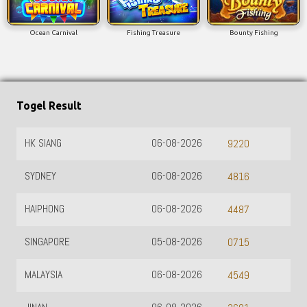
Ocean Carnival
Fishing Treasure
Bounty Fishing
Togel Result
HK SIANG
06-08-2026
9220
SYDNEY
06-08-2026
4816
HAIPHONG
06-08-2026
4487
SINGAPORE
05-08-2026
0715
MALAYSIA
06-08-2026
4549