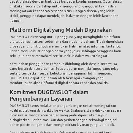
dapat diakses dengan baik pada berbagai kondisi jaringan. Optimalisasi
dilakukan secara bertahap untuk mengurangi gangguan teknis dan
meningkatkan kecepatan respons situs. Dengan sistem yang lebih
stabil, pengguna dapat menjelajahi halaman dengan lebih lancar dan
nyaman.
Platform Digital yang Mudah Digunakan
DUGEMSLOT dirancang untuk pengguna yang menginginkan platform
digital dengan sistem sederhana dan mudah dipahami. Tidak diperlukan
proses yang rumit untuk menemukan halaman atau informasi tertentu.
Setiap menu dibuat dengan nama yang jelas, sehingga pengguna baru
sekalipun dapat memahami struktur situs dalam waktu singkat.
Kemudahan penggunaan tersebut didukung oleh desain antarmuka
yang bersih dan terorganisir. Setiap bagian memiliki fungsi yang jelas
serta ditempatkan sesuai kebutuhan pengguna. Hal ini membuat
DUGEMSLOT dapat digunakan oleh berbagai kalangan yang
membutuhkan akses informasi digital secara cepat dan praktis.
Komitmen DUGEMSLOT dalam
Pengembangan Layanan
DUGEMSLOT terus melakukan pengembangan untuk meningkatkan
kualitas platform dari waktu ke waktu. Evaluasi sistem dilakukan secara
rutin untuk mengetahui bagian yang perlu diperbaiki maupun
ditingkatkan. Setiap masukan dan perkembangan teknologi menjadi
bahan pertimbangan dalam menghadirkan layanan yang lebih baik.
Pengembangan tidak hanya berfokus pada tampilan, tetapi juga