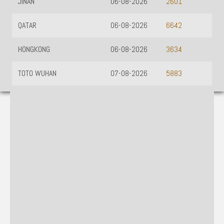
JINAN
06-08-2026
2601
QATAR
06-08-2026
6642
HONGKONG
06-08-2026
3634
TOTO WUHAN
07-08-2026
5883