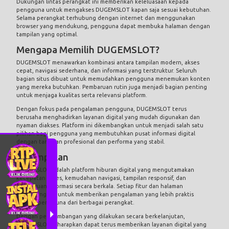
Dukungan lintas perangkat ini memberikan keleluasaan kepada
pengguna untuk mengakses DUGEMSLOT kapan saja sesuai kebutuhan.
Selama perangkat terhubung dengan internet dan menggunakan
browser yang mendukung, pengguna dapat membuka halaman dengan
tampilan yang optimal.
Mengapa Memilih DUGEMSLOT?
DUGEMSLOT menawarkan kombinasi antara tampilan modern, akses
cepat, navigasi sederhana, dan informasi yang terstruktur. Seluruh
bagian situs dibuat untuk memudahkan pengguna menemukan konten
yang mereka butuhkan. Pembaruan rutin juga menjadi bagian penting
untuk menjaga kualitas serta relevansi platform.
Dengan fokus pada pengalaman pengguna, DUGEMSLOT terus
berusaha menghadirkan layanan digital yang mudah digunakan dan
nyaman diakses. Platform ini dikembangkan untuk menjadi salah satu
pilihan bagi pengguna yang membutuhkan pusat informasi digital
dengan tampilan profesional dan performa yang stabil.
Kesimpulan
DUGEMSLOT adalah platform hiburan digital yang mengutamakan
kecepatan akses, kemudahan navigasi, tampilan responsif, dan
pembaruan informasi secara berkala. Setiap fitur dan halaman
dikembangkan untuk memberikan pengalaman yang lebih praktis
kepada pengguna dari berbagai perangkat.
Dengan pengembangan yang dilakukan secara berkelanjutan,
DUGEMSLOT diharapkan dapat terus memberikan layanan digital yang