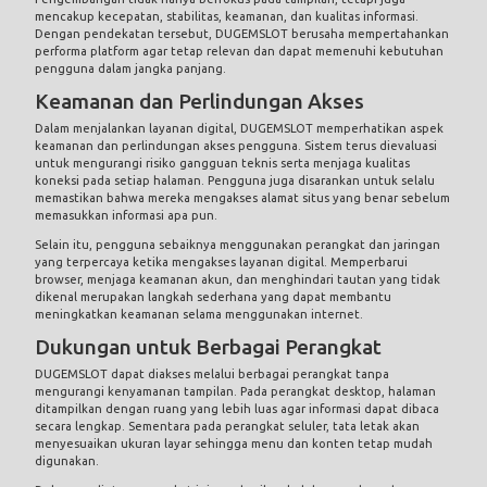
mencakup kecepatan, stabilitas, keamanan, dan kualitas informasi.
Dengan pendekatan tersebut, DUGEMSLOT berusaha mempertahankan
performa platform agar tetap relevan dan dapat memenuhi kebutuhan
pengguna dalam jangka panjang.
Keamanan dan Perlindungan Akses
Dalam menjalankan layanan digital, DUGEMSLOT memperhatikan aspek
keamanan dan perlindungan akses pengguna. Sistem terus dievaluasi
untuk mengurangi risiko gangguan teknis serta menjaga kualitas
koneksi pada setiap halaman. Pengguna juga disarankan untuk selalu
memastikan bahwa mereka mengakses alamat situs yang benar sebelum
memasukkan informasi apa pun.
Selain itu, pengguna sebaiknya menggunakan perangkat dan jaringan
yang terpercaya ketika mengakses layanan digital. Memperbarui
browser, menjaga keamanan akun, dan menghindari tautan yang tidak
dikenal merupakan langkah sederhana yang dapat membantu
meningkatkan keamanan selama menggunakan internet.
Dukungan untuk Berbagai Perangkat
DUGEMSLOT dapat diakses melalui berbagai perangkat tanpa
mengurangi kenyamanan tampilan. Pada perangkat desktop, halaman
ditampilkan dengan ruang yang lebih luas agar informasi dapat dibaca
secara lengkap. Sementara pada perangkat seluler, tata letak akan
menyesuaikan ukuran layar sehingga menu dan konten tetap mudah
digunakan.