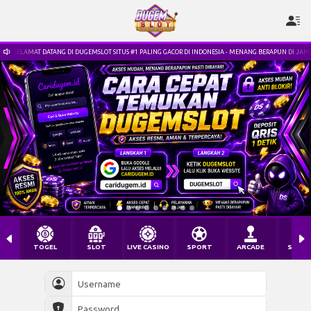
SELAMAT DATANG DI DUGEMSLOT SITUS #1 PALING GACOR DI INDONESIA - MENANG BERAPUN DI JAMIN 
TOGEL
SLOT
LIVE CASINO
SPORT
ARCADE
SABU