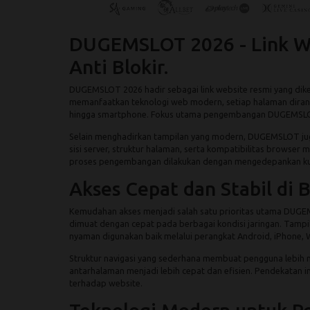
DUGEMSLOT 2026 - Link We
Anti Blokir.
DUGEMSLOT 2026 hadir sebagai link website resmi yang di
memanfaatkan teknologi web modern, setiap halaman diranca
hingga smartphone. Fokus utama pengembangan DUGEMSLOT 
Selain menghadirkan tampilan yang modern, DUGEMSLOT jug
sisi server, struktur halaman, serta kompatibilitas browse
proses pengembangan dilakukan dengan mengedepankan kualit
Akses Cepat dan Stabil di 
Kemudahan akses menjadi salah satu prioritas utama DUGE
dimuat dengan cepat pada berbagai kondisi jaringan. Tampi
nyaman digunakan baik melalui perangkat Android, iPhone
Struktur navigasi yang sederhana membuat pengguna lebih 
antarhalaman menjadi lebih cepat dan efisien. Pendekatan 
terhadap website.